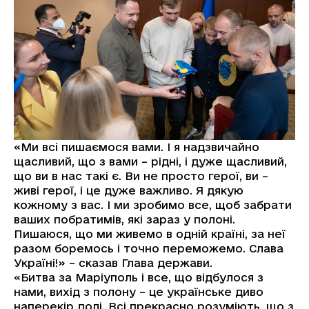
«Ми всі пишаємося вами. І я надзвичайно
щасливий, що з вами – рідні, і дуже щасливий,
що ви в нас такі є. Ви не просто герої, ви –
живі герої, і це дуже важливо. Я дякую
кожному з вас. І ми зробимо все, щоб забрати
ваших побратимів, які зараз у полоні.
Пишаюся, що ми живемо в одній країні, за неї
разом боремось і точно переможемо. Слава
Україні!» – сказав Глава держави.
«Битва за Маріуполь і все, що відбулося з
нами, вихід з полону – це українське диво
наперекір долі. Всі прекрасно розуміють, що з