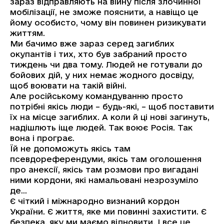
зараз відправляють на війну після злочинної
мобілізації, не зможе пояснити, а навіщо це
йому особисто, чому він повинен ризикувати
життям.
Ми бачимо вже зараз серед загиблих
окупантів і тих, хто був забраний просто
тиждень чи два тому. Людей не готували до
бойових дій, у них немає жодного досвіду,
щоб воювати на такій війні.
Але російському командуванню просто
потрібні якісь люди – будь-які, – щоб поставити
їх на місце загиблих. А коли й ці нові загинуть,
надішлють іще людей. Так воює Росія. Так
вона і програє.
Їй не допоможуть якісь там
псевдореферендуми, якісь там оголошення
про анексії, якісь там розмови про вигадані
ними кордони, які намальовані незрозуміло
де…
Є чіткий і міжнародно визнаний кордон
України. Є життя, яке ми повинні захистити. Є
безпека, яку ми маємо відновити. І все це