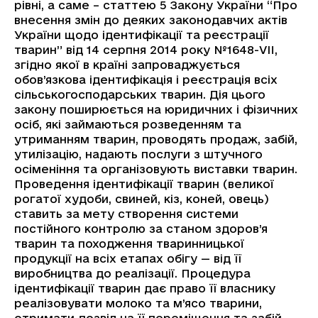
рівні, а саме – статтею 5 Закону України “Про
внесення змін до деяких законодавчих актів
України щодо ідентифікації та реєстрації
тварин” від 14 серпня 2014 року №1648-VII,
згідно якої в країні запроваджується
обов’язкова ідентифікація і реєстрація всіх
сільськогосподарських тварин. Дія цього
закону поширюється на юридичних і фізичних
осіб, які займаються розведенням та
утриманням тварин, проводять продаж, забій,
утилізацію, надають послуги з штучного
осіменіння та організовують виставки тварин.
Проведення ідентифікації тварин (великої
рогатої худоби, свиней, кіз, коней, овець)
ставить за мету створення системи
постійного контролю за станом здоров’я
тварин та походження тваринницької
продукції на всіх етапах обігу — від її
виробництва до реалізації. Процедура
ідентифікації тварин дає право її власнику
реалізовувати молоко та м’ясо тварини,