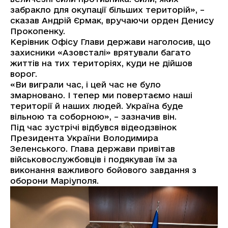
забракло для окупації більших територій», –
сказав Андрій Єрмак, вручаючи орден Денису
Прокопенку.
Керівник Офісу Глави держави наголосив, що
захисники «Азовсталі» врятували багато
життів на тих територіях, куди не дійшов
ворог.
«Ви виграли час, і цей час не було
змарновано. І тепер ми повертаємо наші
території й наших людей. Україна буде
вільною та соборною», – зазначив він.
Під час зустрічі відбувся відеодзвінок
Президента України Володимира
Зеленського. Глава держави привітав
військовослужбовців і подякував їм за
виконання важливого бойового завдання з
оборони Маріуполя.