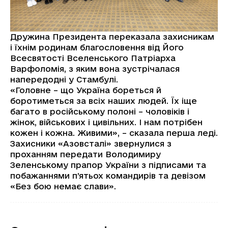
Дружина Президента переказала захисникам
і їхнім родинам благословення від Його
Всесвятості Вселенського Патріарха
Варфоломія, з яким вона зустрічалася
напередодні у Стамбулі.
«Головне – що Україна бореться й
боротиметься за всіх наших людей. Їх іще
багато в російському полоні – чоловіків і
жінок, військових і цивільних. І нам потрібен
кожен і кожна. Живими», – сказала перша леді.
Захисники «Азовсталі» звернулися з
проханням передати Володимиру
Зеленському прапор України з підписами та
побажаннями п’ятьох командирів та девізом
«Без бою немає слави».