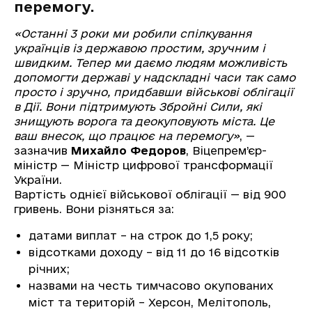
перемогу.
«Останні 3 роки ми робили спілкування
українців із державою простим, зручним і
швидким. Тепер ми даємо людям можливість
допомогти державі у надскладні часи так само
просто і зручно, придбавши військові облігації
в Дії. Вони підтримують Збройні Сили, які
знищують ворога та деокуповують міста. Це
ваш внесок, що працює на перемогу»
, —
зазначив
Михайло Федоров
, Віцепрем’єр-
міністр — Міністр цифрової трансформації
України.
Вартість однієї військової облігації — від 900
гривень. Вони різняться за:
датами виплат – на строк до 1,5 року;
відсотками доходу – від 11 до 16 відсотків
річних;
назвами на честь тимчасово окупованих
міст та територій – Херсон, Мелітополь,