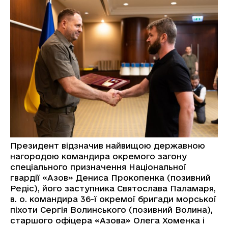
Президент відзначив найвищою державною
нагородою командира окремого загону
спеціального призначення Національної
гвардії «Азов» Дениса Прокопенка (позивний
Редіс), його заступника Святослава Паламаря,
в. о. командира 36-ї окремої бригади морської
піхоти Сергія Волинського (позивний Волина),
старшого офіцера «Азова» Олега Хоменка і