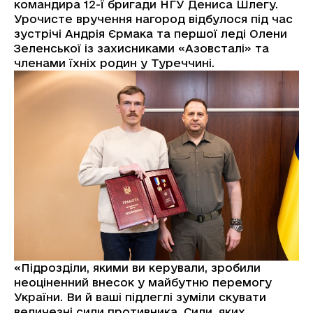
командира 12-ї бригади НГУ Дениса Шлегу.
Урочисте вручення нагород відбулося під час
зустрічі Андрія Єрмака та першої леді Олени
Зеленської із захисниками «Азовсталі» та
членами їхніх родин у Туреччині.
«Підрозділи, якими ви керували, зробили
неоціненний внесок у майбутню перемогу
України. Ви й ваші підлеглі зуміли скувати
величезні сили противника. Сили, яких