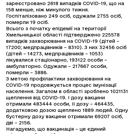
зареєстровано 2618 випадків COVID-19, що на
158 менше, ніж минулого тижня.
Госпіталізовано 249 осіб, одужали 2755 осіб,
померли 19 осіб.
Всього з початку епідемії на території
Хмельницької області підтверджено 225578
випадків захворювання на COVID-19 (дітей –
17200; медпрацівників – 8310). З них 32456 осіб
(дітей – 14273, медпрацівників – 1053)
лікувалися стаціонарно, 193122 особи –
амбулаторно. Одужали – 217667 особи,
померли – 3886.
З метою профілактики захворювання на
COVID-19 продовжується процес імунізації
населення. Загалом в області зроблено 1021131
щеплення від COVID-19. І дозу вакцини
отримали 483444 особи, ІІ дозу – 464435,
додатковою дозою щеплено 1889 людей. Одну
бустерну дозу вакцини отримали 69207 осіб,
дві – 2156.
Нагадуємо, що вакцинація – це єдиний