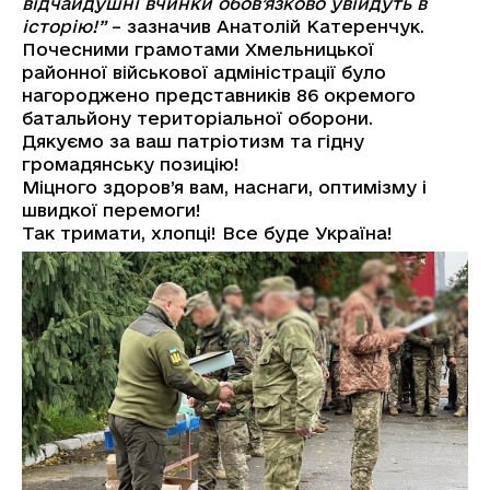
відчайдушні вчинки обов’язково увійдуть в
історію!”
– зазначив Анатолій Катеренчук.
Почесними грамотами Хмельницької
районної військової адміністрації було
нагороджено представників 86 окремого
батальйону територіальної оборони.
Дякуємо за ваш патріотизм та гідну
громадянську позицію!
Міцного здоров’я вам, наснаги, оптимізму і
швидкої перемоги!
Так тримати, хлопці! Все буде Україна!