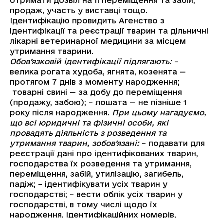
отримати дозвіл на її переміщення та забій,
продаж, участь у виставці тощо.
Ідентифікацію провидить Агенство з
ідентифікації та реєстрації тварин та дільничні
лікарні ветеринарної медицини за місцем
утримання тварини.
Обов’язковій ідентифікації підлягають:
–
велика рогата худоба, ягнята, козенята —
протягом 7 днів з моменту народження;
товарні свині — за добу до переміщення
(продажу, забою); – лошата — не пізніше 1
року після народження.
При цьому нагадуємо,
що всі юридичні та фізичні особи, які
провадять діяльність з розведення та
утримання тварин, зобов’язані:
– подавати для
реєстрації дані про ідентифікованих тварин,
господарства їх розведення та утримання,
переміщення, забій, утилізацію, загибель,
падіж; – ідентифікувати усіх тварин у
господарстві; – вести облік усіх тварин у
господарстві, в тому числі щодо їх
народження, ідентифікаційних номерів,