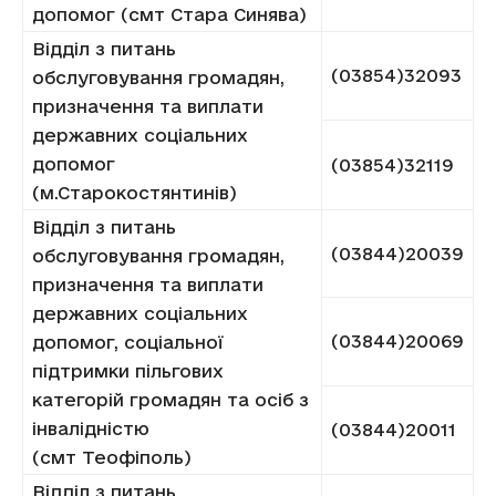
допомог (смт Стара Синява)
Відділ з питань
(03854)32093
обслуговування громадян,
призначення та виплати
державних соціальних
допомог
(03854)32119
(м.Старокостянтинів)
Відділ з питань
(03844)20039
обслуговування громадян,
призначення та виплати
державних соціальних
(03844)20069
допомог, соціальної
підтримки пільгових
категорій громадян та осіб з
інвалідністю
(03844)20011
(смт Теофіполь)
Відділ з питань