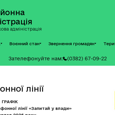
айонна
істрація
ова адміністрація
А
Воєнний стан
Звернення громадян
Тери
Зателефонуйте нам:
(0382) 67-09-22
нної лінії
ГРАФІК
фонної лінії «Запитай у влади»