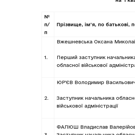
на I к
№
п/
Прізвище, ім’я, по батькові, 
п
Вжешневська Оксана Микола
1.
Перший заступник начальник
обласної військової адміністра
ЮР’ЄВ Володимир Васильови
2.
Заступник начальника обласн
військової адміністрації
ФАЛЮШ Владислав Валерійо
3.
Заступник начальника обласн