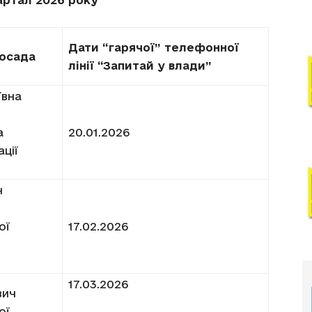
вартал 2026 року
Дати “гарячої” телефонної
посада
лінії “Запитай у влади”
ївна
а
20.01.2026
ції
ч
ої
17.02.2026
17.03.2026
вич
ої