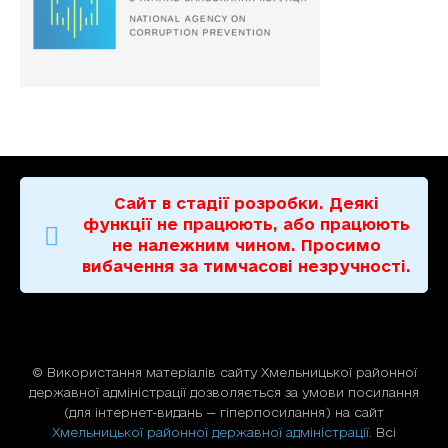
Сайт в стадії розробки. Деякі
функції не працюють, або працюють
не належним чином. Просимо
вибачення за тимчасові незручності.
© Використання матерiалiв сайту Хмельницької районної
державної адміністрації дозволяється за умови посилання
(для iнтернет-видань — гiперпосилання) на сайт
Хмельницької районної державної адміністрації
. Всі