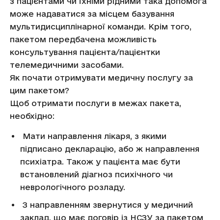
з пацієнтами чи їхніми рідними така допомога
може надаватися за місцем базування
мультидисциплінарної команди. Крім того,
пакетом передбачена можливість
консультування пацієнта/пацієнтки
телемедичними засобами.
Як почати отримувати медичну послугу за
цим пакетом?
Щоб отримати послуги в межах пакета,
необхідно:
Мати направлення лікаря, з якими
підписано декларацію, або ж направлення
психіатра. Також у пацієнта має бути
встановлений діагноз психічного чи
неврологічного розладу.
З направленням звернутися у медичний
заклад, що має договір із НСЗУ за пакетом