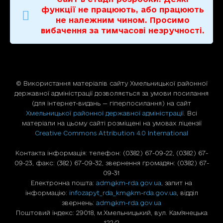
функції не працюють, або працюють
не належним чином. Просимо
вибачення за тимчасові незручності.
© Використання матерiалiв сайту Хмельницької районної
державної адміністрації дозволяється за умови посилання
(для iнтернет-видань — гiперпосилання) на сайт
Хмельницької районної державної адміністрації
. Всі
матеріали на цьому сайті розміщені на умовах ліцензії
Creative Commons Attribution 4.0 International
Контакта інформація: телефон: (0382) 67-09-22, (0382) 67-
09-23, факс: (382) 67-09-32, звернення громадян: (0382) 67-
09-31
Електронна пошта:
adm@km-rda.gov.ua
, запит на
інформацію:
infozapyt_rda_km@km-rda.gov.ua
, відділ
звернень:
adm@km-rda.gov.ua
Поштовий індекс: 29018, м.Хмельницький, вул. Кам'янецька
122/2