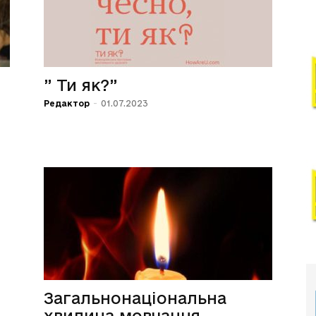
” Ти як?”
Редактор
-
01.07.2023
Загальнонаціональна
хвилина мовчання