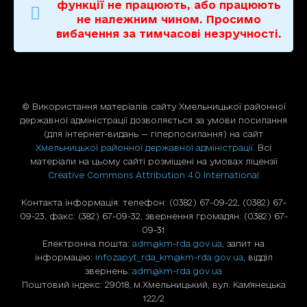
функції не працюють, або працюють
не належним чином. Просимо
вибачення за тимчасові незручності.
© Використання матерiалiв сайту Хмельницької районної
державної адміністрації дозволяється за умови посилання
(для iнтернет-видань — гiперпосилання) на сайт
Хмельницької районної державної адміністрації
. Всі
матеріали на цьому сайті розміщені на умовах ліцензії
Creative Commons Attribution 4.0 International
Контакта інформація: телефон: (0382) 67-09-22, (0382) 67-
09-23, факс: (382) 67-09-32, звернення громадян: (0382) 67-
09-31
Електронна пошта:
adm@km-rda.gov.ua
, запит на
інформацію:
infozapyt_rda_km@km-rda.gov.ua
, відділ
звернень:
adm@km-rda.gov.ua
Поштовий індекс: 29018, м.Хмельницький, вул. Кам'янецька
122/2