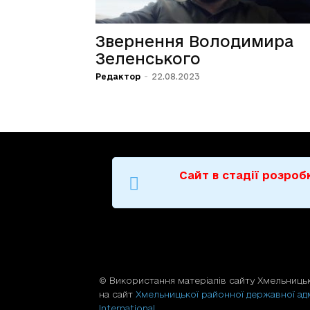
Звернення Володимира
Зеленського
Редактор
-
22.08.2023
Сайт в стадії розро
© Використання матерiалiв сайту Хмельницьк
на сайт
Хмельницької районної державної адм
International