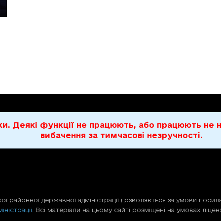
бки. Деякі функції не працюють, або працюють н
вибачення за тимчасові незручності.
ої районної державної адміністрації дозволяється за умови посила
іністрації
. Всі матеріали на цьому сайті розміщені на умовах ліценз