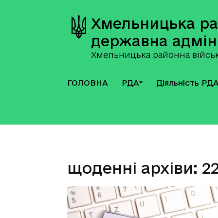
Хмельницька р
державна адмін
Хмельницька районна військ
ГОЛОВНА
РДА
Діяльність РД
щоденні архіви: 2