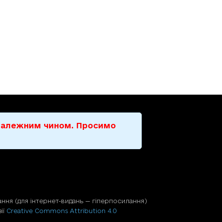
е належним чином. Просимо
ння (для iнтернет-видань — гiперпосилання)
ії
Creative Commons Attribution 4.0