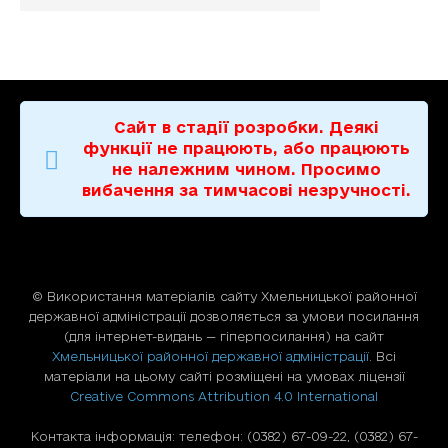
Сайт в стадії розробки. Деякі
функції не працюють, або працюють
не належним чином. Просимо
вибачення за тимчасові незручності.
© Використання матерiалiв сайту Хмельницької районної
державної адміністрації дозволяється за умови посилання
(для iнтернет-видань — гiперпосилання) на сайт
Хмельницької районної державної адміністрації
. Всі
матеріали на цьому сайті розміщені на умовах ліцензії
Creative Commons Attribution 4.0 International
Контакта інформація: телефон: (0382) 67-09-22, (0382) 67-