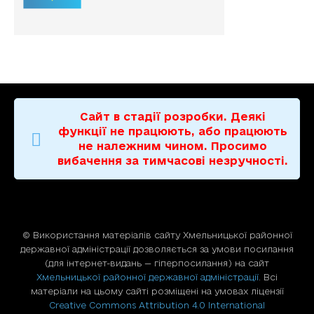
Сайт в стадії розробки. Деякі
функції не працюють, або працюють
не належним чином. Просимо
вибачення за тимчасові незручності.
© Використання матерiалiв сайту Хмельницької районної
державної адміністрації дозволяється за умови посилання
(для iнтернет-видань — гiперпосилання) на сайт
Хмельницької районної державної адміністрації
. Всі
матеріали на цьому сайті розміщені на умовах ліцензії
Creative Commons Attribution 4.0 International