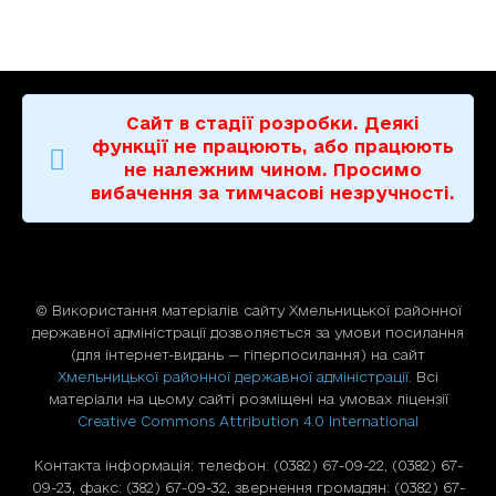
Сайт в стадії розробки. Деякі
функції не працюють, або працюють
не належним чином. Просимо
вибачення за тимчасові незручності.
© Використання матерiалiв сайту Хмельницької районної
державної адміністрації дозволяється за умови посилання
(для iнтернет-видань — гiперпосилання) на сайт
Хмельницької районної державної адміністрації
. Всі
матеріали на цьому сайті розміщені на умовах ліцензії
Creative Commons Attribution 4.0 International
Контакта інформація: телефон: (0382) 67-09-22, (0382) 67-
09-23, факс: (382) 67-09-32, звернення громадян: (0382) 67-