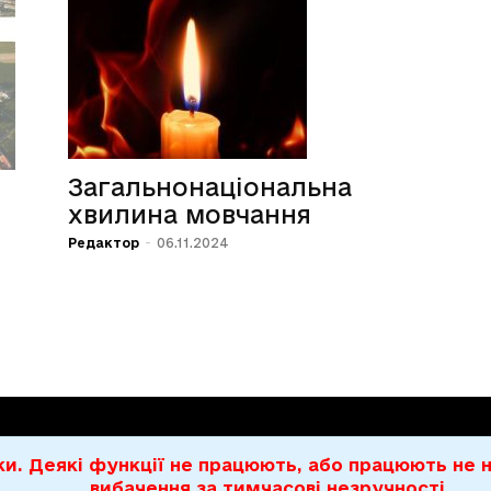
Загальнонаціональна
хвилина мовчання
Редактор
-
06.11.2024
бки. Деякі функції не працюють, або працюють н
вибачення за тимчасові незручності.