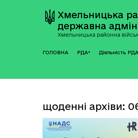
Хмельницька р
державна адмін
Хмельницька районна військ
ГОЛОВНА
РДА
Діяльність РД
щоденні архіви: 06