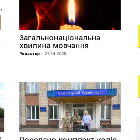
Загальнонаціональна
и
хвилина мовчання
Редактор
-
27.04.2025
ї
Передано комплект коліс