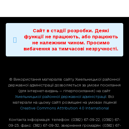
Сайт в стадії розробки. Деякі
функції не працюють, або працюють
не належним чином. Просимо
вибачення за тимчасові незручності.
© Використання матерiалiв сайту Хмельницької районної
державної адміністрації дозволяється за умови посилання
(для iнтернет-видань — гiперпосилання) на сайт
Хмельницької районної державної адміністрації
. Всі
матеріали на цьому сайті розміщені на умовах ліцензії
Creative Commons Attribution 4.0 International
Контакта інформація: телефон: (0382) 67-09-22, (0382) 67-
09-23, факс: (382) 67-09-32, звернення громадян: (0382) 67-