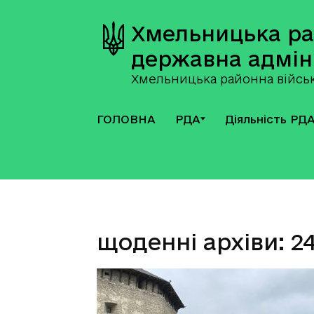
Хмельницька р
державна адмін
Хмельницька районна військ
ГОЛОВНА
РДА
Діяльність РД
щоденні архіви: 2