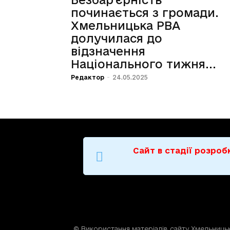
починається з громади.
Хмельницька РВА
долучилася до
відзначення
Національного тижня...
Редактор
-
24.05.2025
Сайт в стадії розро
© Використання матерiалiв сайту Хмельницьк