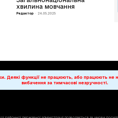
хвилина мовчання
Редактор
-
24.05.2025
бки. Деякі функції не працюють, або працюють н
вибачення за тимчасові незручності.
ої районної державної адміністрації дозволяється за умови посила