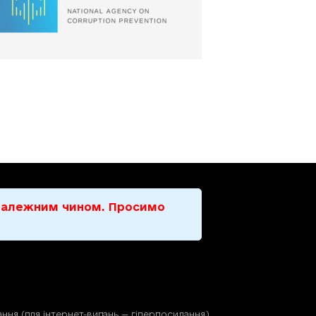
е належним чином. Просимо
ння (для iнтернет-видань — гiперпосилання)