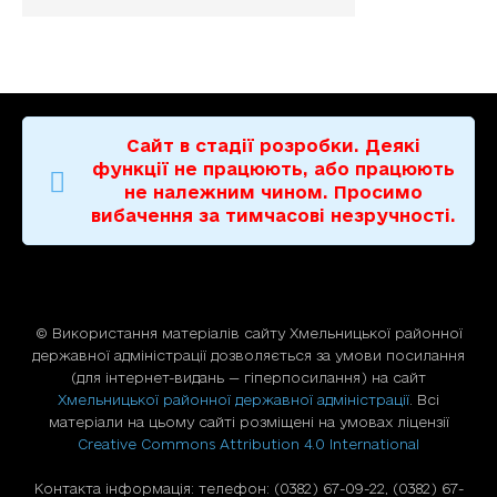
Сайт в стадії розробки. Деякі
функції не працюють, або працюють
не належним чином. Просимо
вибачення за тимчасові незручності.
© Використання матерiалiв сайту Хмельницької районної
державної адміністрації дозволяється за умови посилання
(для iнтернет-видань — гiперпосилання) на сайт
Хмельницької районної державної адміністрації
. Всі
матеріали на цьому сайті розміщені на умовах ліцензії
Creative Commons Attribution 4.0 International
Контакта інформація: телефон: (0382) 67-09-22, (0382) 67-