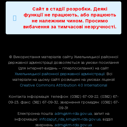
Сайт в стадії розробки. Деякі
функції не працюють, або працюють
не належним чином. Просимо
вибачення за тимчасові незручності.
© Використання матерiалiв сайту Хмельницької районної
державної адміністрації дозволяється за умови посилання
(для iнтернет-видань — гiперпосилання) на сайт
Хмельницької районної державної адміністрації
. Всі
матеріали на цьому сайті розміщені на умовах ліцензії
Creative Commons Attribution 4.0 International
Контакта інформація: телефон: (0382) 67-09-22, (0382) 67-
09-23, факс: (382) 67-09-32, звернення громадян: (0382) 67-
09-31
Електронна пошта:
adm@km-rda.gov.ua
, запит на
інформацію:
infozapyt_rda_km@km-rda.gov.ua
, відділ
звернень:
adm@km-rda.gov.ua