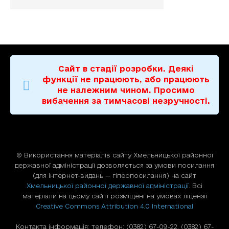
Сайт в стадії розробки. Деякі
функції не працюють, або працюють
не належним чином. Просимо
вибачення за тимчасові незручності.
© Використання матерiалiв сайту Хмельницької районної
державної адміністрації дозволяється за умови посилання
(для iнтернет-видань — гiперпосилання) на сайт
Хмельницької районної державної адміністрації
. Всі
матеріали на цьому сайті розміщені на умовах ліцензії
Creative Commons Attribution 4.0 International
Контакта інформація: телефон: (0382) 67-09-22, (0382) 67-