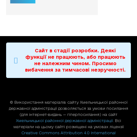
Сайт в стадії розробки. Деякі
функції не працюють, або працюють
не належним чином. Просимо
вибачення за тимчасові незручності.
© Використання матерiалiв сайту Хмельницької районної
державної адміністрації дозволяється за умови посилання
(для iнтернет-видань — гiперпосилання) на сайт
Хмельницької районної державної адміністрації
. Всі
матеріали на цьому сайті розміщені на умовах ліцензії
Creative Commons Attribution 4.0 International