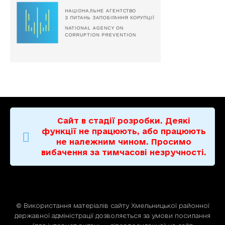
Сайт в стадії розробки. Деякі
функції не працюють, або працюють
не належним чином. Просимо
вибачення за тимчасові незручності.
© Використання матерiалiв сайту Хмельницької районної
державної адміністрації дозволяється за умови посилання