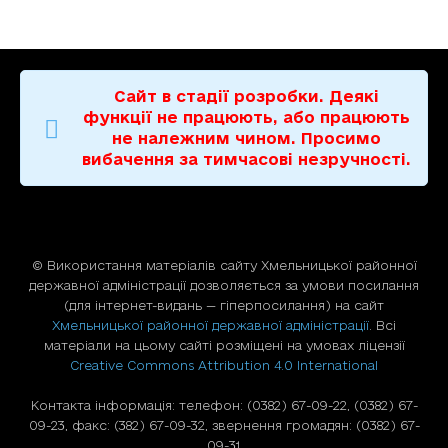
Сайт в стадії розробки. Деякі
функції не працюють, або працюють
не належним чином. Просимо
вибачення за тимчасові незручності.
© Використання матерiалiв сайту Хмельницької районної
державної адміністрації дозволяється за умови посилання
(для iнтернет-видань — гiперпосилання) на сайт
Хмельницької районної державної адміністрації
. Всі
матеріали на цьому сайті розміщені на умовах ліцензії
Creative Commons Attribution 4.0 International
Контакта інформація: телефон: (0382) 67-09-22, (0382) 67-
09-23, факс: (382) 67-09-32, звернення громадян: (0382) 67-
09-31