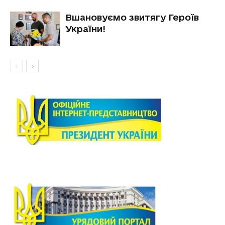
Вшановуємо звитягу Героїв
України!