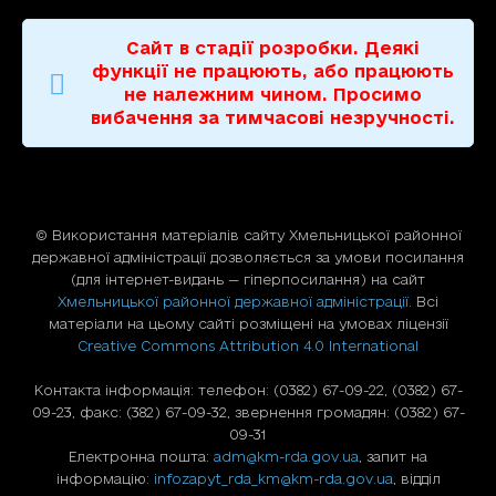
Сайт в стадії розробки. Деякі
функції не працюють, або працюють
не належним чином. Просимо
вибачення за тимчасові незручності.
© Використання матерiалiв сайту Хмельницької районної
державної адміністрації дозволяється за умови посилання
(для iнтернет-видань — гiперпосилання) на сайт
Хмельницької районної державної адміністрації
. Всі
матеріали на цьому сайті розміщені на умовах ліцензії
Creative Commons Attribution 4.0 International
Контакта інформація: телефон: (0382) 67-09-22, (0382) 67-
09-23, факс: (382) 67-09-32, звернення громадян: (0382) 67-
09-31
Електронна пошта:
adm@km-rda.gov.ua
, запит на
інформацію:
infozapyt_rda_km@km-rda.gov.ua
, відділ