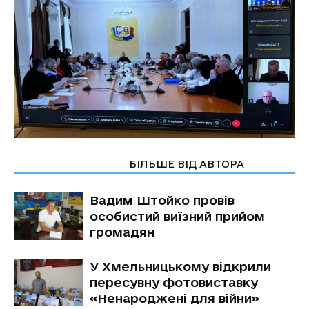
СТАТТІ ПО ТЕМІ
БІЛЬШЕ ВІД АВТОРА
Вадим Штойко провів
особистий виїзний прийом
громадян
У Хмельницькому відкрили
пересувну фотовиставку
«Ненароджені для війни»