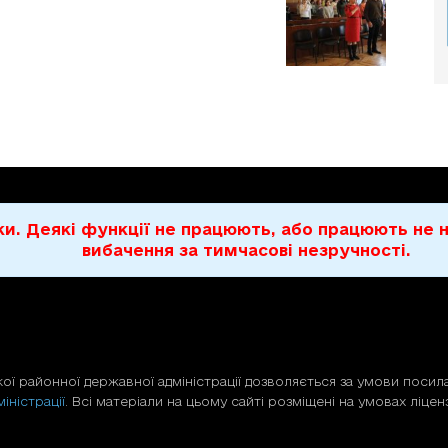
бки. Деякі функції не працюють, або працюють н
вибачення за тимчасові незручності.
ої районної державної адміністрації дозволяється за умови посила
іністрації
. Всі матеріали на цьому сайті розміщені на умовах ліценз