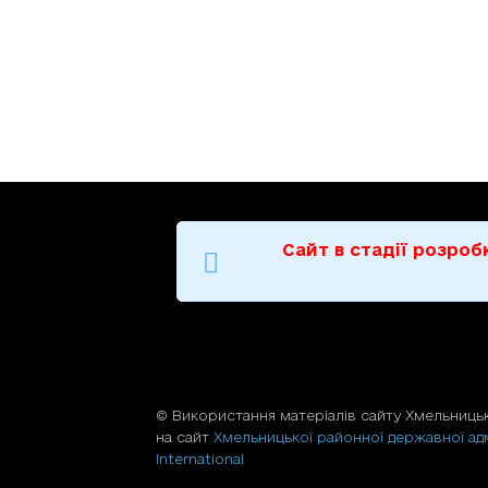
Сайт в стадії розро
© Використання матерiалiв сайту Хмельницьк
на сайт
Хмельницької районної державної адм
International