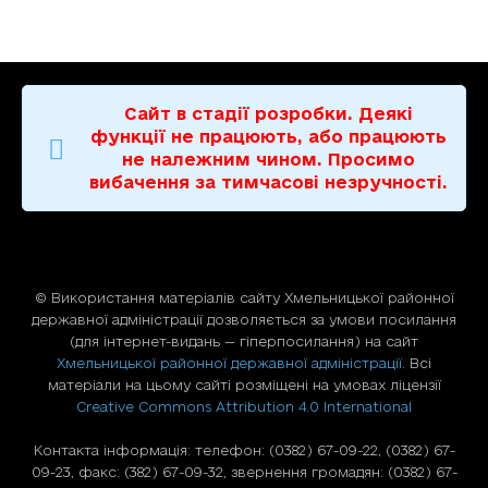
Сайт в стадії розробки. Деякі
функції не працюють, або працюють
не належним чином. Просимо
вибачення за тимчасові незручності.
© Використання матерiалiв сайту Хмельницької районної
державної адміністрації дозволяється за умови посилання
(для iнтернет-видань — гiперпосилання) на сайт
Хмельницької районної державної адміністрації
. Всі
матеріали на цьому сайті розміщені на умовах ліцензії
Creative Commons Attribution 4.0 International
Контакта інформація: телефон: (0382) 67-09-22, (0382) 67-
09-23, факс: (382) 67-09-32, звернення громадян: (0382) 67-