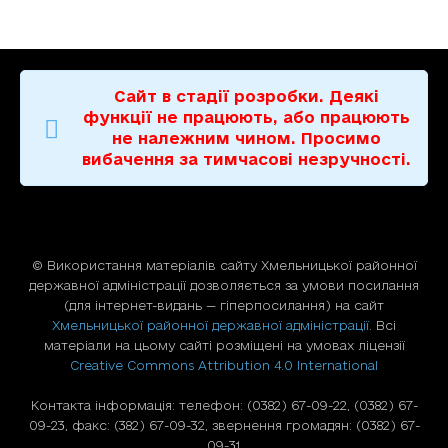
Сайт в стадії розробки. Деякі
функції не працюють, або працюють
не належним чином. Просимо
вибачення за тимчасові незручності.
© Використання матерiалiв сайту Хмельницької районної
державної адміністрації дозволяється за умови посилання
(для iнтернет-видань — гiперпосилання) на сайт
Хмельницької районної державної адміністрації
. Всі
матеріали на цьому сайті розміщені на умовах ліцензії
Creative Commons Attribution 4.0 International
Контакта інформація: телефон: (0382) 67-09-22, (0382) 67-
09-23, факс: (382) 67-09-32, звернення громадян: (0382) 67-
09-31