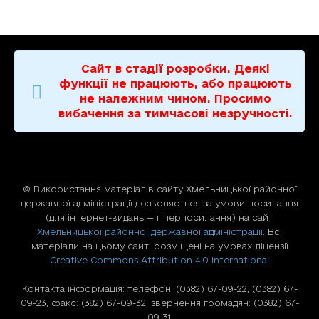
Сайт в стадії розробки. Деякі
функції не працюють, або працюють
не належним чином. Просимо
вибачення за тимчасові незручності.
© Використання матерiалiв сайту Хмельницької районної
державної адміністрації дозволяється за умови посилання
(для iнтернет-видань — гiперпосилання) на сайт
Хмельницької районної державної адміністрації
. Всі
матеріали на цьому сайті розміщені на умовах ліцензії
Creative Commons Attribution 4.0 International
Контакта інформація: телефон: (0382) 67-09-22, (0382) 67-
09-23, факс: (382) 67-09-32, звернення громадян: (0382) 67-
09-31