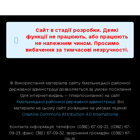
Сайт в стадії розробки. Деякі
функції не працюють, або працюють
не належним чином. Просимо
вибачення за тимчасові незручності.
© Використання матерiалiв сайту Хмельницької районної
державної адміністрації дозволяється за умови посилання
(для iнтернет-видань — гiперпосилання) на сайт
Хмельницької районної державної адміністрації
. Всі
матеріали на цьому сайті розміщені на умовах ліцензії
Creative Commons Attribution 4.0 International
Контакта інформація: телефон: (0382) 67-09-22, (0382) 67-
09-23, факс: (382) 67-09-32, звернення громадян: (0382) 67-
09-31