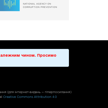
е належним чином. Просимо
ння (для iнтернет-видань — гiперпосилання)
ії
Creative Commons Attribution 4.0