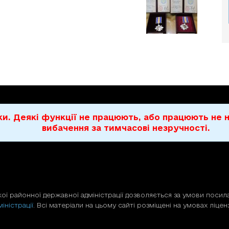
бки. Деякі функції не працюють, або працюють н
вибачення за тимчасові незручності.
ої районної державної адміністрації дозволяється за умови посила
іністрації
. Всі матеріали на цьому сайті розміщені на умовах ліценз