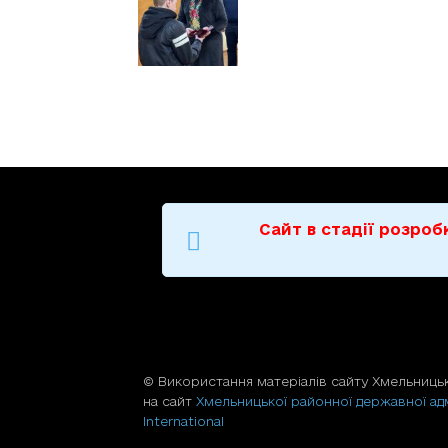
Сайт в стадії розро
© Використання матерiалiв сайту Хмельницьк
на сайт
Хмельницької районної державної адм
International