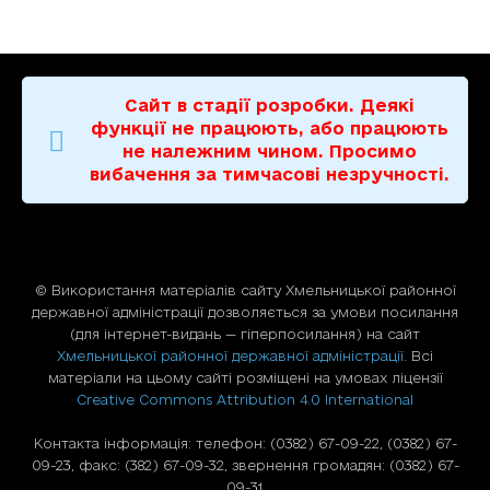
Сайт в стадії розробки. Деякі
функції не працюють, або працюють
не належним чином. Просимо
вибачення за тимчасові незручності.
© Використання матерiалiв сайту Хмельницької районної
державної адміністрації дозволяється за умови посилання
(для iнтернет-видань — гiперпосилання) на сайт
Хмельницької районної державної адміністрації
. Всі
матеріали на цьому сайті розміщені на умовах ліцензії
Creative Commons Attribution 4.0 International
Контакта інформація: телефон: (0382) 67-09-22, (0382) 67-
09-23, факс: (382) 67-09-32, звернення громадян: (0382) 67-
09-31