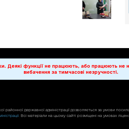
бки. Деякі функції не працюють, або працюють н
вибачення за тимчасові незручності.
ої районної державної адміністрації дозволяється за умови посила
іністрації
. Всі матеріали на цьому сайті розміщені на умовах ліценз