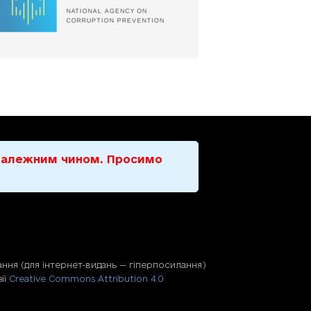
е належним чином. Просимо
ння (для iнтернет-видань — гiперпосилання)
ії
Creative Commons Attribution 4.0