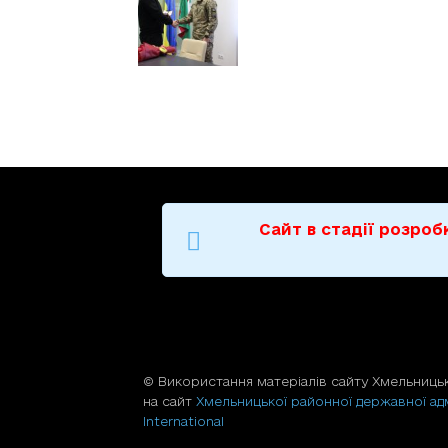
Сайт в стадії розро
© Використання матерiалiв сайту Хмельницьк
на сайт
Хмельницької районної державної адм
International