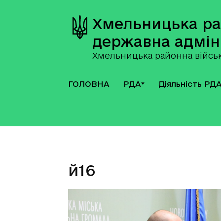
Хмельницька р
державна адмін
Хмельницька районна військ
ГОЛОВНА
РДА
Діяльність РД
й16