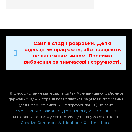
Сайт в стадії розробки. Деякі
функції не працюють, або працюють
не належним чином. Просимо
вибачення за тимчасові незручності.
© Використання матерiалiв сайту Хмельницької районної
державної адміністрації дозволяється за умови посилання
(для iнтернет-видань — гiперпосилання) на сайт
Хмельницької районної державної адміністрації
. Всі
матеріали на цьому сайті розміщені на умовах ліцензії
Creative Commons Attribution 4.0 International