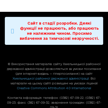
Сайт в стадії розробки. Деякі
функції не працюють, або працюють
не належним чином. Просимо
вибачення за тимчасові незручності.
© Використання матерiалiв сайту Хмельницької районної
державної адміністрації дозволяється за умови посилання
(для iнтернет-видань — гiперпосилання) на сайт
Хмельницької районної державної адміністрації
. Всі
матеріали на цьому сайті розміщені на умовах ліцензії
Creative Commons Attribution 4.0 International
Контакта інформація: телефон: (0382) 67-09-22, (0382) 67-
09-23, факс: (382) 67-09-32, звернення громадян: (0382) 67-
09-31