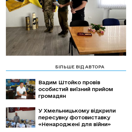
СТАТТІ ПО ТЕМІ
БІЛЬШЕ ВІД АВТОРА
Вадим Штойко провів
особистий виїзний прийом
громадян
У Хмельницькому відкрили
пересувну фотовиставку
«Ненароджені для війни»