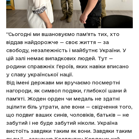
“Сьогодні ми вшановуємо пам’ять тих, хто
віддав найдорожче — своє життя — за
свободу, незалежність і майбутнє України. У
цій залі немає випадкових людей. Тут —
родини справжніх Героїв, яких навіки вписано
у славу української нації.
Від імені держави ми вручаємо посмертні
нагороди, як символ подяки, глибокої шани й
пам’яті. Жоден орден чи медаль не здатні
зцілити біль утрати, але вони — свідчення того,
що подвиг ваших синів, чоловіків, батьків — не
забутий і не буде забутий ніколи. Україна
вистоїть завдяки таким як вони. Завдяки таким
як ви.” – зазначив Костянтин Кордонський.