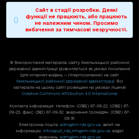
Сайт в стадії розробки. Деякі
функції не працюють, або працюють
не належним чином. Просимо
вибачення за тимчасові незручності.
© Використання матерiалiв сайту Хмельницької районної
державної адміністрації дозволяється за умови посилання
(для iнтернет-видань — гiперпосилання) на сайт
Хмельницької районної державної адміністрації
. Всі
матеріали на цьому сайті розміщені на умовах ліцензії
Creative Commons Attribution 4.0 International
Контакта інформація: телефон: (0382) 67-09-22, (0382) 67-
09-23, факс: (382) 67-09-32, звернення громадян: (0382) 67-
09-31
Електронна пошта:
adm@km-rda.gov.ua
, запит на
інформацію:
infozapyt_rda_km@km-rda.gov.ua
, відділ
звернень:
adm@km-rda.gov.ua