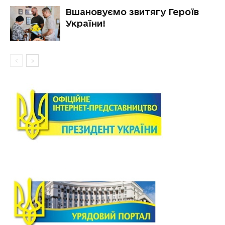
Вшановуємо звитягу Героїв
України!