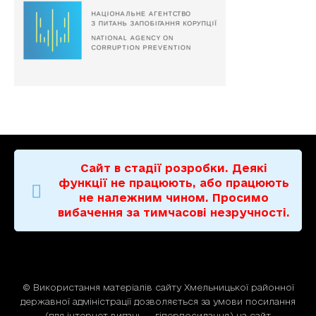
Сайт в стадії розробки. Деякі
функції не працюють, або працюють
не належним чином. Просимо
вибачення за тимчасові незручності.
© Використання матерiалiв сайту Хмельницької районної
державної адміністрації дозволяється за умови посилання
(для iнтернет-видань — гiперпосилання) на сайт