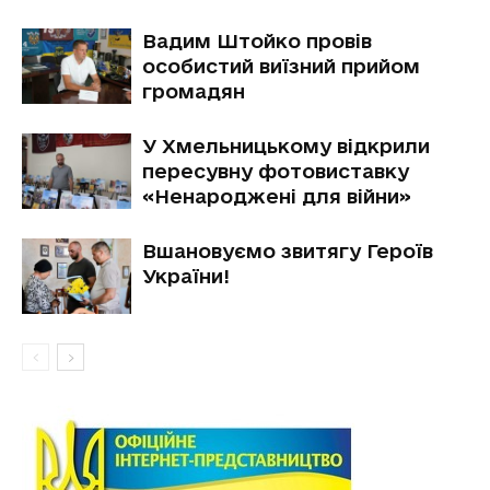
Вадим Штойко провів
особистий виїзний прийом
громадян
У Хмельницькому відкрили
пересувну фотовиставку
«Ненароджені для війни»
Вшановуємо звитягу Героїв
України!