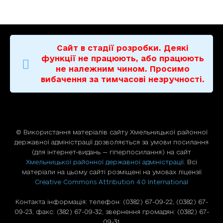
Сайт в стадії розробки. Деякі
функції не працюють, або працюють
не належним чином. Просимо
вибачення за тимчасові незручності.
© Використання матерiалiв сайту Хмельницької районної
державної адміністрації дозволяється за умови посилання
(для iнтернет-видань — гiперпосилання) на сайт
Хмельницької районної державної адміністрації
. Всі
матеріали на цьому сайті розміщені на умовах ліцензії
Creative Commons Attribution 4.0 International
Контакта інформація: телефон: (0382) 67-09-22, (0382) 67-
09-23, факс: (382) 67-09-32, звернення громадян: (0382) 67-
09-31