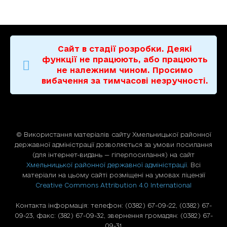
Сайт в стадії розробки. Деякі
функції не працюють, або працюють
не належним чином. Просимо
вибачення за тимчасові незручності.
© Використання матерiалiв сайту Хмельницької районної
державної адміністрації дозволяється за умови посилання
(для iнтернет-видань — гiперпосилання) на сайт
Хмельницької районної державної адміністрації
. Всі
матеріали на цьому сайті розміщені на умовах ліцензії
Creative Commons Attribution 4.0 International
Контакта інформація: телефон: (0382) 67-09-22, (0382) 67-
09-23, факс: (382) 67-09-32, звернення громадян: (0382) 67-
09-31