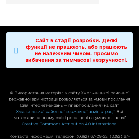
Сайт в стадії розробки. Деякі
функції не працюють, або працюють
не належним чином. Просимо
вибачення за тимчасові незручності.
© Використання матерiалiв сайту Хмельницької районної
державної адміністрації дозволяється за умови посилання
(для iнтернет-видань — гiперпосилання) на сайт
Хмельницької районної державної адміністрації
. Всі
матеріали на цьому сайті розміщені на умовах ліцензії
Creative Commons Attribution 4.0 International
Контакта інформація: телефон: (0382) 67-09-22, (0382) 67-