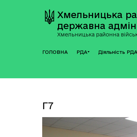
Хмельницька р
державна адмін
Хмельницька районна військ
ГОЛОВНА
РДА
Діяльність РД
Г7