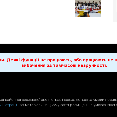
бки. Деякі функції не працюють, або працюють н
вибачення за тимчасові незручності.
ої районної державної адміністрації дозволяється за умови посила
іністрації
. Всі матеріали на цьому сайті розміщені на умовах ліценз