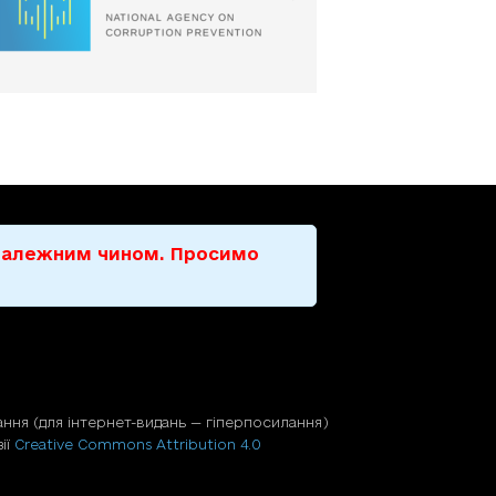
е належним чином. Просимо
ння (для iнтернет-видань — гiперпосилання)
ії
Creative Commons Attribution 4.0