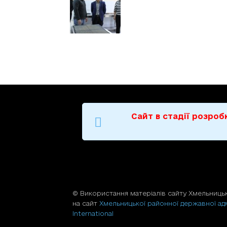
Сайт в стадії розро
© Використання матерiалiв сайту Хмельницьк
на сайт
Хмельницької районної державної адм
International