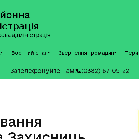
айонна
істрація
ова адміністрація
А
Воєнний стан
Звернення громадян
Тери
Зателефонуйте нам:
(0382) 67-09-22
ування
а Захисниць