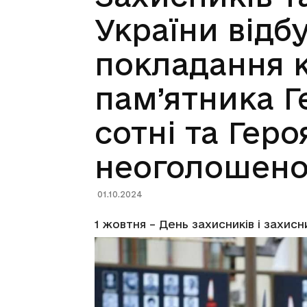
України відб
покладання к
пам’ятника Г
сотні та Гер
неоголошено
01.10.2024
1 жовтня – День захисників і захис