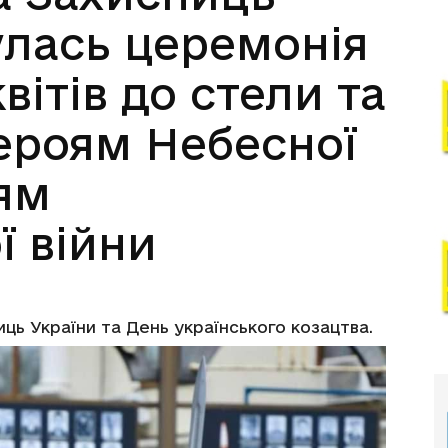
улась церемонія
вітів до стели та
ероям Небесної
оям
ї війни
ниць України та День українського козацтва.