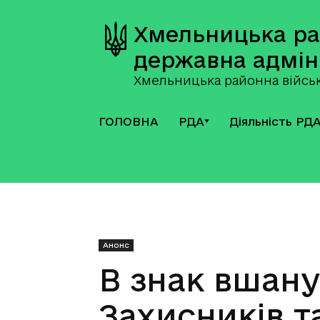
Хмельницька р
державна адмін
Хмельницька районна військ
ГОЛОВНА
РДА
Діяльність РД
Анонс
В знак вшан
Захисників т