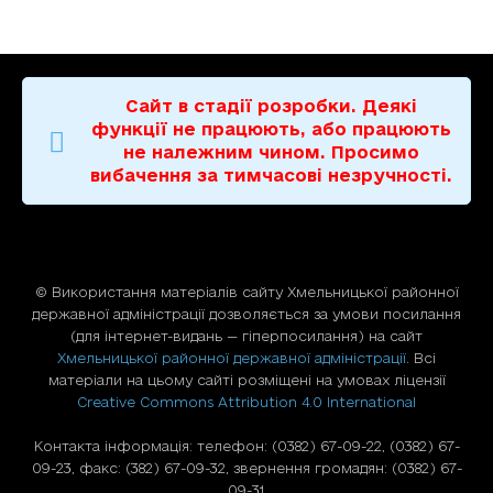
Сайт в стадії розробки. Деякі
функції не працюють, або працюють
не належним чином. Просимо
вибачення за тимчасові незручності.
© Використання матерiалiв сайту Хмельницької районної
державної адміністрації дозволяється за умови посилання
(для iнтернет-видань — гiперпосилання) на сайт
Хмельницької районної державної адміністрації
. Всі
матеріали на цьому сайті розміщені на умовах ліцензії
Creative Commons Attribution 4.0 International
Контакта інформація: телефон: (0382) 67-09-22, (0382) 67-
09-23, факс: (382) 67-09-32, звернення громадян: (0382) 67-
09-31