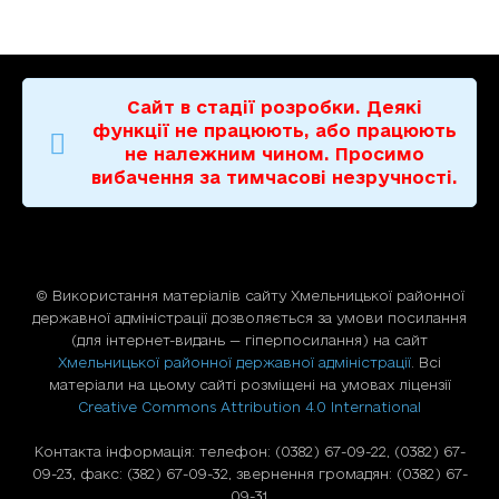
Сайт в стадії розробки. Деякі
функції не працюють, або працюють
не належним чином. Просимо
вибачення за тимчасові незручності.
© Використання матерiалiв сайту Хмельницької районної
державної адміністрації дозволяється за умови посилання
(для iнтернет-видань — гiперпосилання) на сайт
Хмельницької районної державної адміністрації
. Всі
матеріали на цьому сайті розміщені на умовах ліцензії
Creative Commons Attribution 4.0 International
Контакта інформація: телефон: (0382) 67-09-22, (0382) 67-
09-23, факс: (382) 67-09-32, звернення громадян: (0382) 67-
09-31