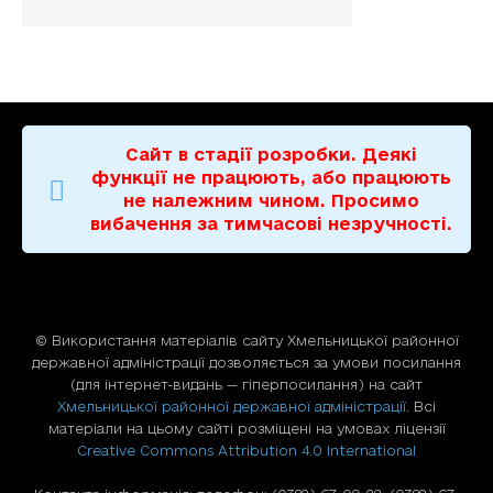
Сайт в стадії розробки. Деякі
функції не працюють, або працюють
не належним чином. Просимо
вибачення за тимчасові незручності.
© Використання матерiалiв сайту Хмельницької районної
державної адміністрації дозволяється за умови посилання
(для iнтернет-видань — гiперпосилання) на сайт
Хмельницької районної державної адміністрації
. Всі
матеріали на цьому сайті розміщені на умовах ліцензії
Creative Commons Attribution 4.0 International