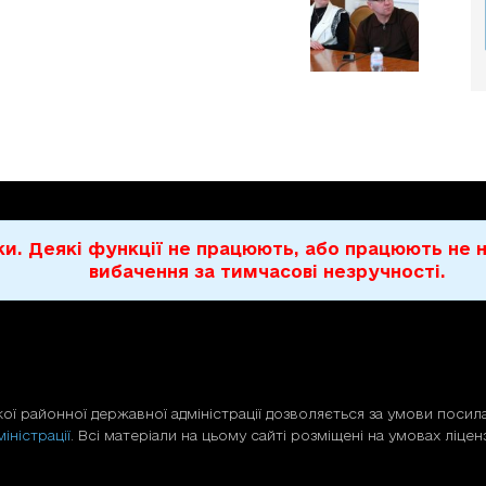
бки. Деякі функції не працюють, або працюють н
вибачення за тимчасові незручності.
ої районної державної адміністрації дозволяється за умови посила
іністрації
. Всі матеріали на цьому сайті розміщені на умовах ліценз