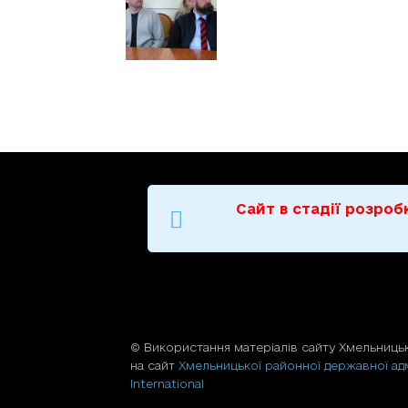
Сайт в стадії розро
© Використання матерiалiв сайту Хмельницьк
на сайт
Хмельницької районної державної адм
International