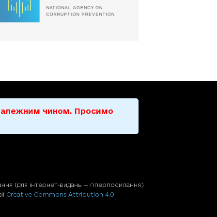
е належним чином. Просимо
ння (для iнтернет-видань — гiперпосилання)
ії
Creative Commons Attribution 4.0