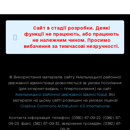
Сайт в стадії розробки. Деякі
функції не працюють, або працюють
не належним чином. Просимо
вибачення за тимчасові незручності.
© Використання матерiалiв сайту Хмельницької районної
державної адміністрації дозволяється за умови посилання
(для iнтернет-видань — гiперпосилання) на сайт
Хмельницької районної державної адміністрації
. Всі
матеріали на цьому сайті розміщені на умовах ліцензії
Creative Commons Attribution 4.0 International
Контакта інформація: телефон: (0382) 67-09-22, (0382) 67-
09-23, факс: (382) 67-09-32, звернення громадян: (0382) 67-
09-31