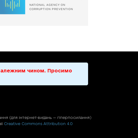
е належним чином. Просимо
ння (для iнтернет-видань — гiперпосилання)
ії
Creative Commons Attribution 4.0