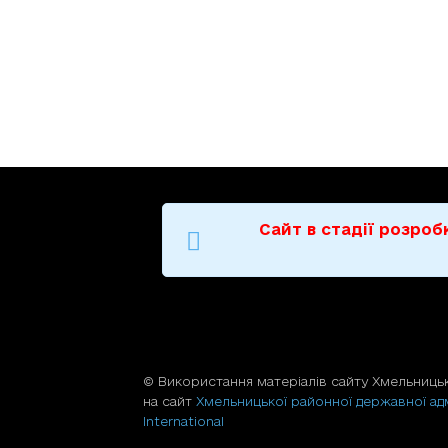
Сайт в стадії розро
© Використання матерiалiв сайту Хмельницьк
на сайт
Хмельницької районної державної адм
International