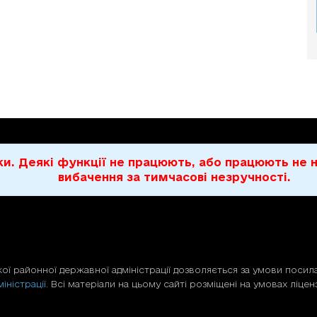
бки. Деякі функції не працюють, або працюють н
вибачення за тимчасові незручності.
ої районної державної адміністрації дозволяється за умови посила
іністрації
. Всі матеріали на цьому сайті розміщені на умовах ліценз