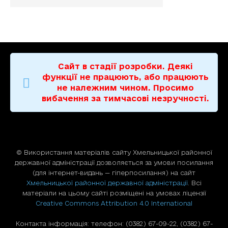
Сайт в стадії розробки. Деякі
функції не працюють, або працюють
не належним чином. Просимо
вибачення за тимчасові незручності.
© Використання матерiалiв сайту Хмельницької районної
державної адміністрації дозволяється за умови посилання
(для iнтернет-видань — гiперпосилання) на сайт
Хмельницької районної державної адміністрації
. Всі
матеріали на цьому сайті розміщені на умовах ліцензії
Creative Commons Attribution 4.0 International
Контакта інформація: телефон: (0382) 67-09-22, (0382) 67-