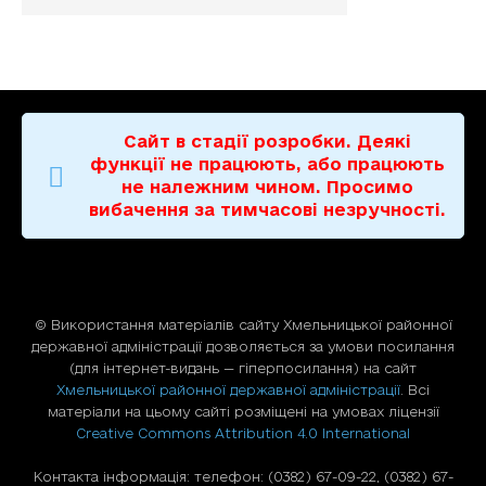
Сайт в стадії розробки. Деякі
функції не працюють, або працюють
не належним чином. Просимо
вибачення за тимчасові незручності.
© Використання матерiалiв сайту Хмельницької районної
державної адміністрації дозволяється за умови посилання
(для iнтернет-видань — гiперпосилання) на сайт
Хмельницької районної державної адміністрації
. Всі
матеріали на цьому сайті розміщені на умовах ліцензії
Creative Commons Attribution 4.0 International
Контакта інформація: телефон: (0382) 67-09-22, (0382) 67-