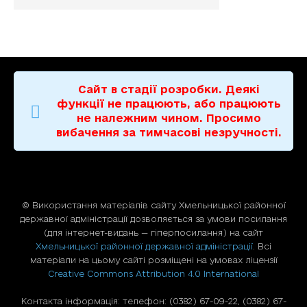
Сайт в стадії розробки. Деякі
функції не працюють, або працюють
не належним чином. Просимо
вибачення за тимчасові незручності.
© Використання матерiалiв сайту Хмельницької районної
державної адміністрації дозволяється за умови посилання
(для iнтернет-видань — гiперпосилання) на сайт
Хмельницької районної державної адміністрації
. Всі
матеріали на цьому сайті розміщені на умовах ліцензії
Creative Commons Attribution 4.0 International
Контакта інформація: телефон: (0382) 67-09-22, (0382) 67-