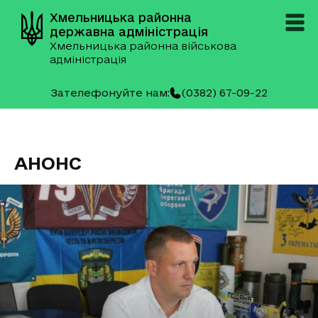
Хмельницька районна
державна адміністрація
Хмельницька районна військова
адміністрація
Зателефонуйте нам:
(0382) 67-09-22
АНОНС