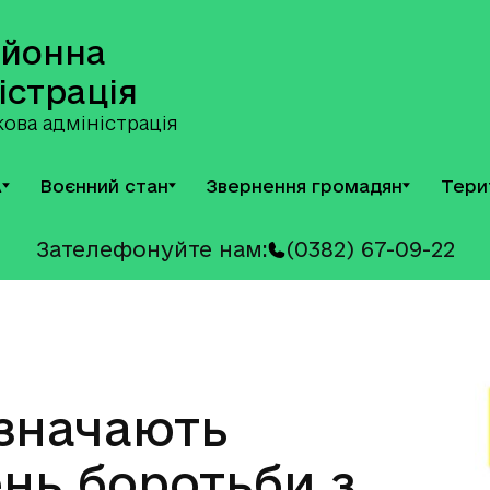
айонна
істрація
ова адміністрація
А
Воєнний стан
Звернення громадян
Тери
Зателефонуйте нам:
(0382) 67-09-22
дзначають
ень боротьби з