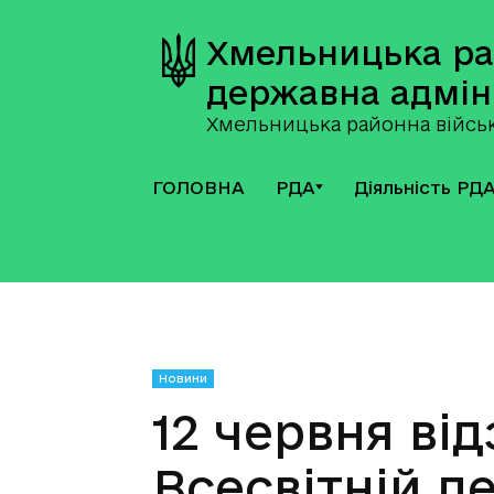
Хмельницька р
державна адмін
Хмельницька районна військ
ГОЛОВНА
РДА
Діяльність РД
Новини
12 червня ві
Всесвітній д