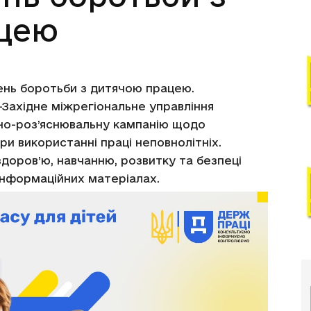
цею
день боротьби з дитячою працею.
-Західне міжрегіональне управління
но-роз’яснювальну кампанію щодо
и використанні праці неповнолітніх.
доров’ю, навчанню, розвитку та безпеці
інформаційних матеріалах.